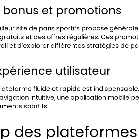
s bonus et promotions
illeur site de paris sportifs propose génér
 gratuits et des offres régulières. Ces prom
oll et d’explorer différentes stratégies de par
xpérience utilisateur
lateforme fluide et rapide est indispensable. L
avigation intuitive, une application mobile p
ments sportifs.
p des plateformes