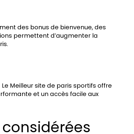
alement des bonus de bienvenue, des
otions permettent d’augmenter la
is.
e Meilleur site de paris sportifs offre
erformante et un accès facile aux
 considérées