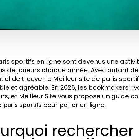
aris sportifs en ligne sont devenus une activi
ons de joueurs chaque année. Avec autant de 
iel de trouver le Meilleur site de paris sport
ble et agréable. En 2026, les bookmakers riva
urs, et Meilleur Site vous propose un guide c
pour parier en ligne.
e paris sportifs
urquoi rechercher l