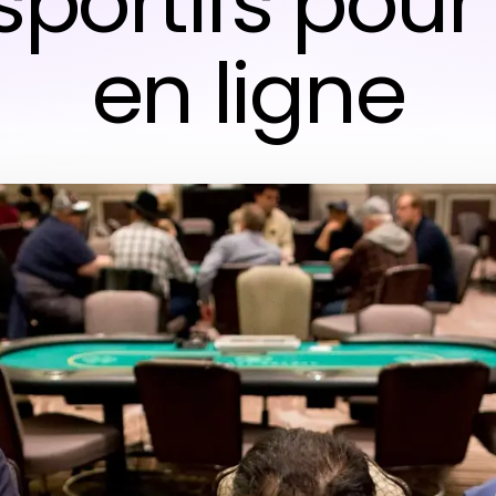
sportifs pour
en ligne