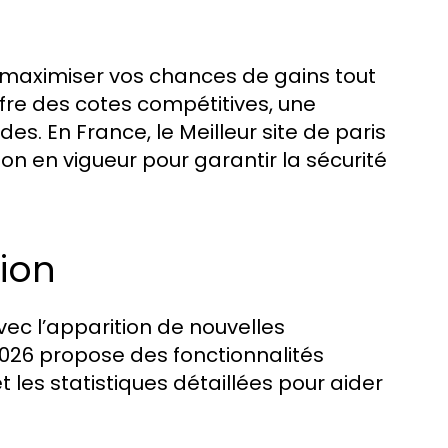
de maximiser vos chances de gains tout
fre des cotes compétitives, une
es. En France, le Meilleur site de paris
on en vigueur pour garantir la sécurité
ion
vec l’apparition de nouvelles
 2026 propose des fonctionnalités
 les statistiques détaillées pour aider