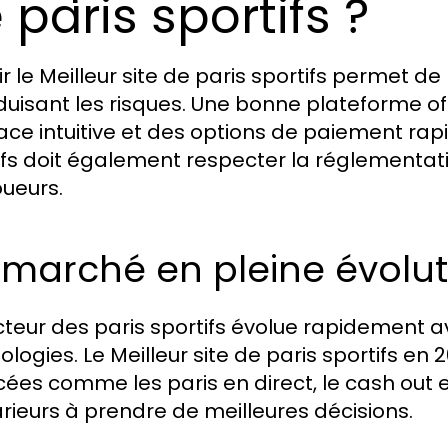
 paris sportifs ?
ir le Meilleur site de paris sportifs permet 
duisant les risques. Une bonne plateforme of
face intuitive et des options de paiement rapid
ifs doit également respecter la réglementati
oueurs.
 marché en pleine évolut
cteur des paris sportifs évolue rapidement a
ologies. Le Meilleur site de paris sportifs en
ées comme les paris en direct, le cash out et
arieurs à prendre de meilleures décisions.