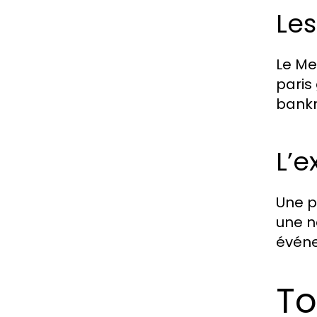
Le
Le Me
paris
bankr
L’e
Une p
une n
événe
To