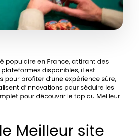
té populaire en France, attirant des
plateformes disponibles, il est
ifs pour profiter d’une expérience sûre,
lisent d’innovations pour séduire les
omplet pour découvrir le top du
Meilleur
e Meilleur site