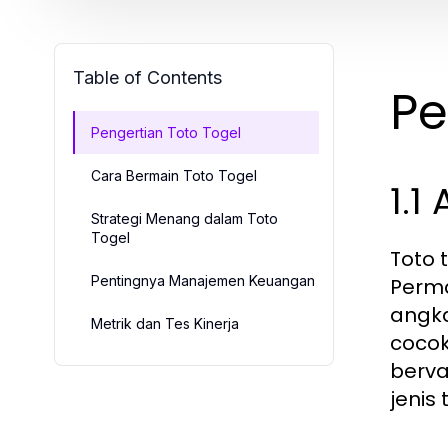
Table of Contents
Pe
Pengertian Toto Togel
Cara Bermain Toto Togel
1.1
Strategi Menang dalam Toto
Togel
Toto 
Pentingnya Manajemen Keuangan
Perma
angka
Metrik dan Tes Kinerja
cocok
berva
jenis