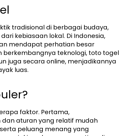
el
ktik tradisional di berbagai budaya,
ri kebiasaan lokal. Di Indonesia,
 dan mendapat perhatian besar
 berkembangnya teknologi, toto togel
un juga secara online, menjadikannya
yak luas.
uler?
rapa faktor. Pertama,
an aturan yang relatif mudah
ar serta peluang menang yang