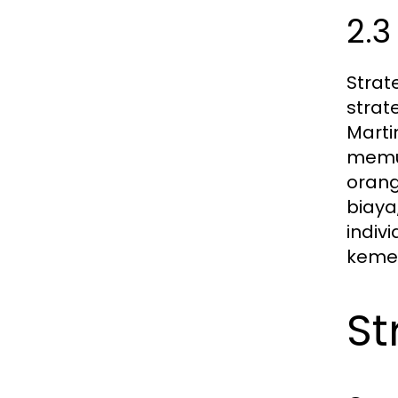
2.
Strat
strat
Marti
memul
oran
biaya
indiv
kemen
St