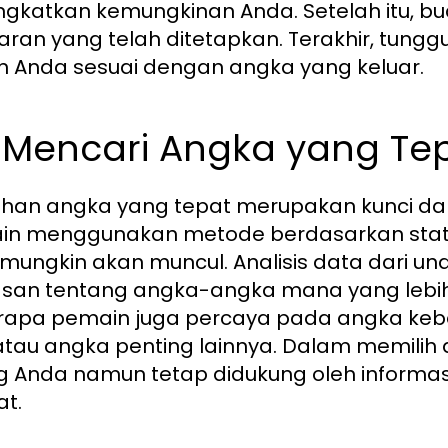
gkatkan kemungkinan Anda. Setelah itu, b
ran yang telah ditetapkan. Terakhir, tungg
an Anda sesuai dengan angka yang keluar.
2 Mencari Angka yang Te
ihan angka yang tepat merupakan kunci da
in menggunakan metode berdasarkan stati
mungkin akan muncul. Analisis data dari 
an tentang angka-angka mana yang lebih mu
apa pemain juga percaya pada angka keber
 atau angka penting lainnya. Dalam memilih
ng Anda namun tetap didukung oleh inform
t.