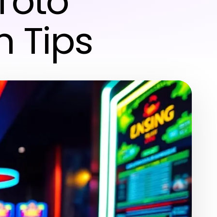
Toto
n Tips