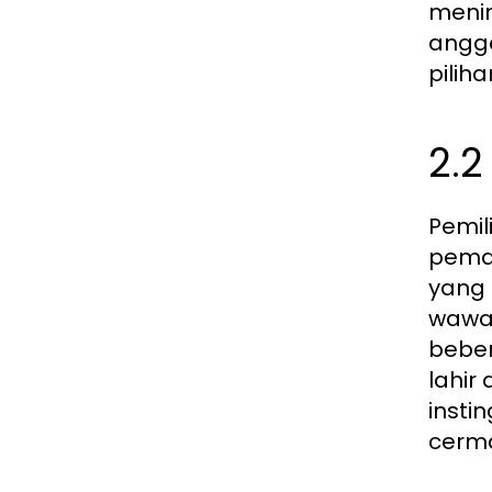
menin
angga
pilih
2.
Pemil
pema
yang 
wawas
beber
lahir
insti
cerma