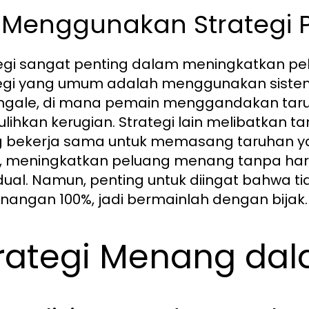
3 Menggunakan Strategi
egi sangat penting dalam meningkatkan pel
egi yang umum adalah menggunakan sistem 
ngale, di mana pemain menggandakan taru
ihkan kerugian. Strategi lain melibatkan 
g bekerja sama untuk memasang taruhan y
, meningkatkan peluang menang tanpa haru
idual. Namun, penting untuk diingat bahwa t
angan 100%, jadi bermainlah dengan bijak.
rategi Menang dal