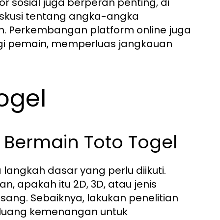
or sosial juga berperan penting, di
iskusi tentang angka-angka
 Perkembangan platform online juga
gi pemain, memperluas jangkauan
ogel
 Bermain Toto Togel
langkah dasar yang perlu diikuti.
n, apakah itu 2D, 3D, atau jenis
sang. Sebaiknya, lakukan penelitian
eluang kemenangan untuk