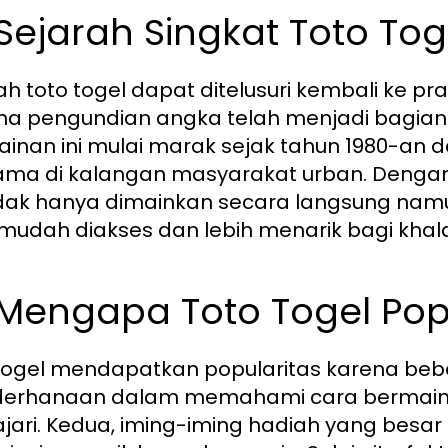
 Sejarah Singkat Toto Tog
ah toto togel dapat ditelusuri kembali ke pra
a pengundian angka telah menjadi bagian da
inan ini mulai marak sejak tahun 1980-an
ama di kalangan masyarakat urban. Dengan
tidak hanya dimainkan secara langsung nam
 mudah diakses dan lebih menarik bagi khala
 Mengapa Toto Togel Pop
togel mendapatkan popularitas karena bebe
derhanaan dalam memahami cara bermain d
ajari. Kedua, iming-iming hadiah yang bes