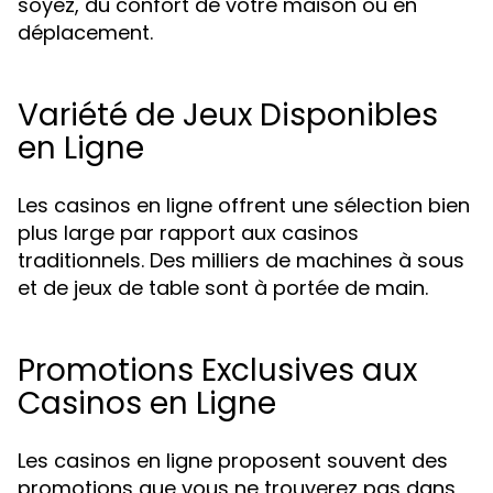
soyez, du confort de votre maison ou en
déplacement.
Variété de Jeux Disponibles
en Ligne
Les casinos en ligne offrent une sélection bien
plus large par rapport aux casinos
traditionnels. Des milliers de machines à sous
et de jeux de table sont à portée de main.
Promotions Exclusives aux
Casinos en Ligne
Les casinos en ligne proposent souvent des
promotions que vous ne trouverez pas dans