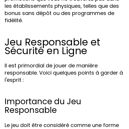
les établissements physiques, telles que des
bonus sans dépôt ou des programmes de
fidélité.
Jeu Responsable et
Sécurité en Ligne
Il est primordial de jouer de manière
responsable. Voici quelques points à garder à
l'esprit :
Importance du Jeu
Responsable
Le jeu doit être considéré comme une forme