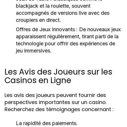
blackjack et la roulette, souvent
accompagnés de versions live avec des
croupiers en direct.
Offres de Jeux Innovants :
De nouveaux jeux
apparaissent régulièrement, tirant parti de la
technologie pour offrir des expériences de
jeu immersives.
Les Avis des Joueurs sur les
Casinos en Ligne
Les avis des joueurs peuvent fournir des
perspectives importantes sur un casino.
Recherchez des témoignages concernant :
La rapidité des paiements.