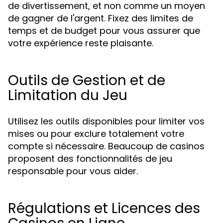
de divertissement, et non comme un moyen
de gagner de l'argent. Fixez des limites de
temps et de budget pour vous assurer que
votre expérience reste plaisante.
Outils de Gestion et de
Limitation du Jeu
Utilisez les outils disponibles pour limiter vos
mises ou pour exclure totalement votre
compte si nécessaire. Beaucoup de casinos
proposent des fonctionnalités de jeu
responsable pour vous aider.
Régulations et Licences des