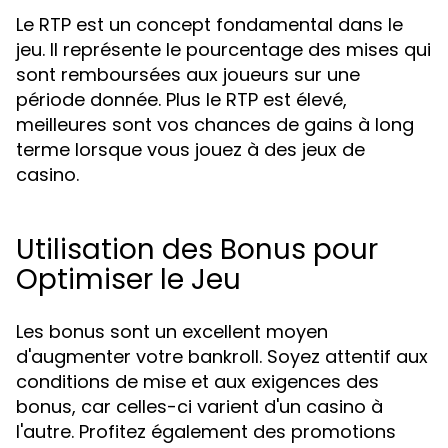
Le RTP est un concept fondamental dans le
jeu. Il représente le pourcentage des mises qui
sont remboursées aux joueurs sur une
période donnée. Plus le RTP est élevé,
meilleures sont vos chances de gains à long
terme lorsque vous jouez à des jeux de
casino.
Utilisation des Bonus pour
Optimiser le Jeu
Les bonus sont un excellent moyen
d'augmenter votre bankroll. Soyez attentif aux
conditions de mise et aux exigences des
bonus, car celles-ci varient d'un casino à
l'autre. Profitez également des promotions