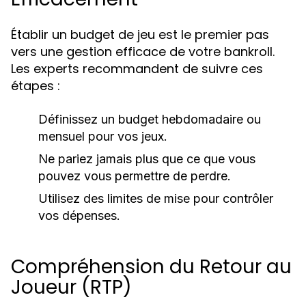
Établir un budget de jeu est le premier pas
vers une gestion efficace de votre bankroll.
Les experts recommandent de suivre ces
étapes :
Définissez un budget hebdomadaire ou
mensuel pour vos jeux.
Ne pariez jamais plus que ce que vous
pouvez vous permettre de perdre.
Utilisez des limites de mise pour contrôler
vos dépenses.
Compréhension du Retour au
Joueur (RTP)