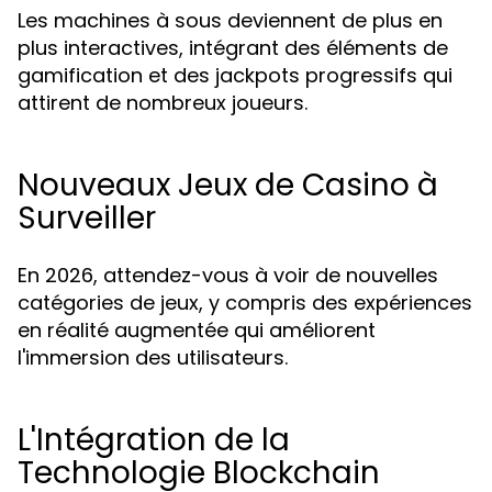
Les machines à sous deviennent de plus en
plus interactives, intégrant des éléments de
gamification et des jackpots progressifs qui
attirent de nombreux joueurs.
Nouveaux Jeux de Casino à
Surveiller
En 2026, attendez-vous à voir de nouvelles
catégories de jeux, y compris des expériences
en réalité augmentée qui améliorent
l'immersion des utilisateurs.
L'Intégration de la
Technologie Blockchain