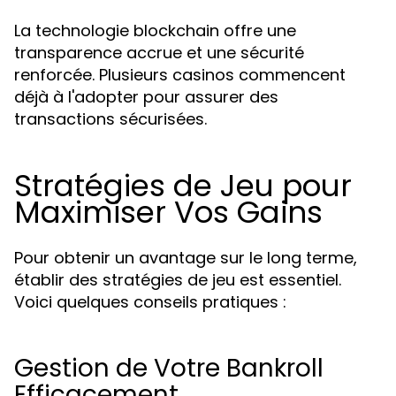
La technologie blockchain offre une
transparence accrue et une sécurité
renforcée. Plusieurs casinos commencent
déjà à l'adopter pour assurer des
transactions sécurisées.
Stratégies de Jeu pour
Maximiser Vos Gains
Pour obtenir un avantage sur le long terme,
établir des stratégies de jeu est essentiel.
Voici quelques conseils pratiques :
Gestion de Votre Bankroll
Efficacement