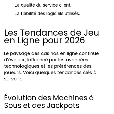
La qualité du service client.
La fiabilité des logiciels utilisés.
Les Tendances de Jeu
en Ligne pour 2026
Le paysage des casinos en ligne continue
d’évoluer, influencé par les avancées
technologiques et les préférences des
joueurs. Voici quelques tendances clés à
surveiller :
Évolution des Machines à
Sous et des Jackpots