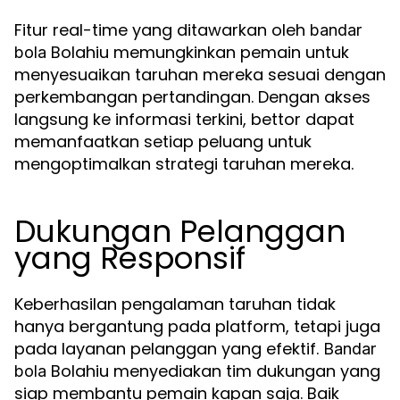
Fitur real-time yang ditawarkan oleh
bandar
Bolahiu memungkinkan pemain untuk
bola
menyesuaikan taruhan mereka sesuai dengan
perkembangan pertandingan. Dengan akses
langsung ke informasi terkini, bettor dapat
memanfaatkan setiap peluang untuk
mengoptimalkan strategi taruhan mereka.
Dukungan Pelanggan
yang Responsif
Keberhasilan pengalaman taruhan tidak
hanya bergantung pada platform, tetapi juga
pada layanan pelanggan yang efektif.
Bandar
Bolahiu menyediakan tim dukungan yang
bola
siap membantu pemain kapan saja. Baik