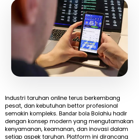
Industri taruhan online terus berkembang
pesat, dan kebutuhan bettor profesional
semakin kompleks.
Bolahiu hadir
Bandar bola
dengan konsep modern yang mengutamakan
kenyamanan, keamanan, dan inovasi dalam
setiap aspek taruhan. Platform ini dirancang