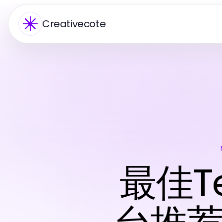
Creativecote
最佳T