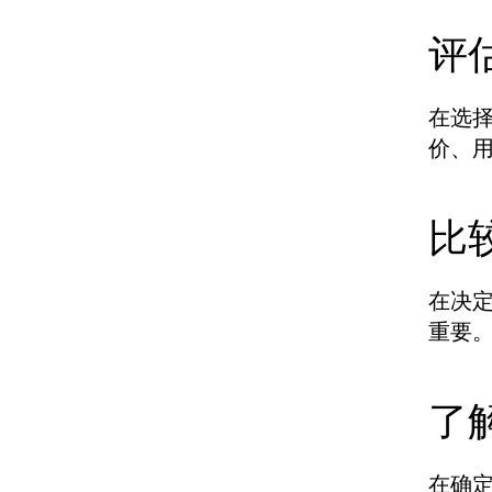
评
在选择
价、
比
在决
重要
了
在确