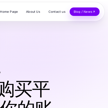
Home Page
About Us
Contact us
Blog / News
e
号购买平