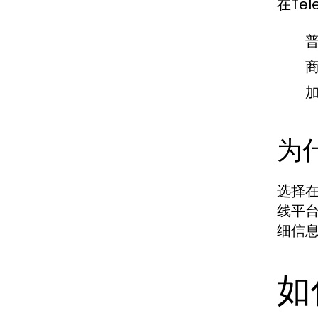
在Te
为
选择在
线平
细信
如