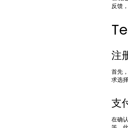
反馈
T
注
首先
求选
支
在确
等。