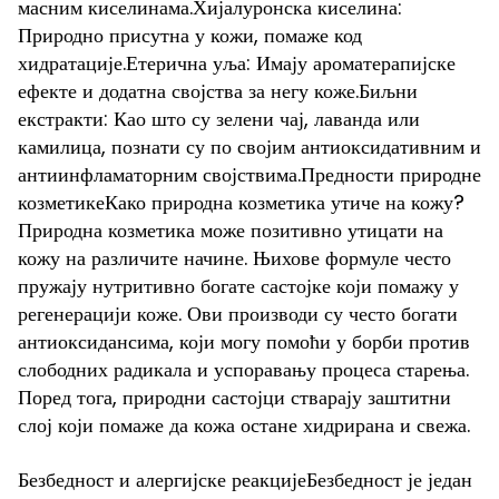
масним киселинама.Хијалуронска киселина:
Природно присутна у кожи, помаже код
хидратације.Етерична уља: Имају ароматерапијске
ефекте и додатна својства за негу коже.Биљни
екстракти: Као што су зелени чај, лаванда или
камилица, познати су по својим антиоксидативним и
антиинфламаторним својствима.Предности природне
козметикеКако природна козметика утиче на кожу?
Природна козметика може позитивно утицати на
кожу на различите начине. Њихове формуле често
пружају нутритивно богате састојке који помажу у
регенерацији коже. Ови производи су често богати
антиоксидансима, који могу помоћи у борби против
слободних радикала и успоравању процеса старења.
Поред тога, природни састојци стварају заштитни
слој који помаже да кожа остане хидрирана и свежа.
Безбедност и алергијске реакцијеБезбедност је један