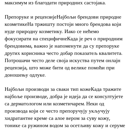
максимум из благодати природних састојака.
Препоруке и рецензијеНајбољи брендови природне
козметикеНа тржишту постоји много брендова који
нуде природну козметику. Иако се нећемо
фокусирати на специфичнеКада је реч о природним
брендовима, важно је напоменути да су препоруке
других корисника често добар показатељ квалитета.
Потрошачи често деле своја искуства путем онлајн
рецензија, што може бити од велике помоћи при
доношењу одлуке.
Најбољи производи за сваки тип кожеКада тражите
најбоље производе, добра је идеја да се консултујете
са дерматологом или козметичарем. Неки од
производа који се често препоручују укључују
хидратантне креме са алое вером за суву кожу,
тонике са ружином водом за осетљиву кожу и серуме