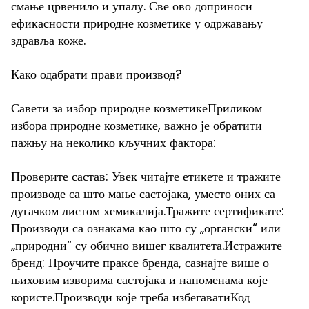
смање црвенило и упалу. Све ово доприноси
ефикасности природне козметике у одржавању
здравља коже.
Како одабрати прави производ?
Савети за избор природне козметикеПриликом
избора природне козметике, важно је обратити
пажњу на неколико кључних фактора:
Проверите састав: Увек читајте етикете и тражите
производе са што мање састојака, уместо оних са
дугачком листом хемикалија.Тражите сертификате:
Производи са ознакама као што су „органски“ или
„природни“ су обично вишег квалитета.Истражите
бренд: Проучите праксе бренда, сазнајте више о
њиховим изворима састојака и напоменама које
користе.Производи које треба избегаватиКод