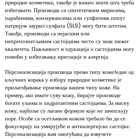
природне козметике, такође је важно знати шта треба
избегавати. Производи са синтетичким мирисима,
парабенима, конзервансима или сулфатима попут
натријум лаурил сулфата (SLS) могу бити штетни.
Такође, производи са нејасним или
непрепознатљивим састојцима често су знак нижег
квалитета. Пажљивост и едукација о састојцима могу
помоћи у избегавању иритације и алергија.
Персонализација производа према типу кожеЈедан од
кључних корака у избору природне козметике је
прилагођавање производа вашем типу коже. На
пример, ако имате суву кожу, бирајте производе
богате уљима и хидратантним састојцима. За масну
кожу, најбоље су лагане формуле које не зачепљују
поре. Особе са осетљивом кожом требало би да се
фокусирају на умирујуће и антиалергијске састојке.
Персонализација вам омогућава да извучете