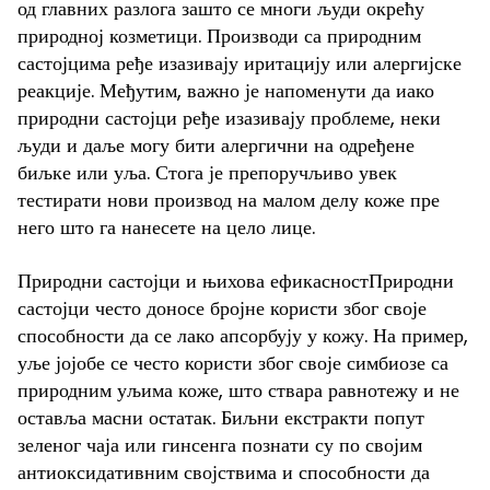
од главних разлога зашто се многи људи окрећу
природној козметици. Производи са природним
састојцима ређе изазивају иритацију или алергијске
реакције. Међутим, важно је напоменути да иако
природни састојци ређе изазивају проблеме, неки
људи и даље могу бити алергични на одређене
биљке или уља. Стога је препоручљиво увек
тестирати нови производ на малом делу коже пре
него што га нанесете на цело лице.
Природни састојци и њихова ефикасностПриродни
састојци често доносе бројне користи због своје
способности да се лако апсорбују у кожу. На пример,
уље јојобе се често користи због своје симбиозе са
природним уљима коже, што ствара равнотежу и не
оставља масни остатак. Биљни екстракти попут
зеленог чаја или гинсенга познати су по својим
антиоксидативним својствима и способности да