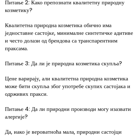
Питање 2: Како препознати квалитетну природну
козметику?
Квалитетна природна козметика обично има
једноставне састојке, минималне синтетичке адитиве
и често долази од брендова са транспарентним
праксама.
Питање 3: Да ли је природна козметика скупља?
Цене варирају, али квалитетна природна козметика
може бити скупља због употребе скупих састојака и
одрживих пракси.
Питање 4: Да ли природни производи могу изазвати
алергије?
Да, иако је вероватноћа мала, природни састојци