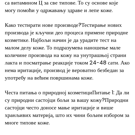
са витамином Ц за све типове. То су основе које
могу помоћи у одржавању здраве и лепе коже.
Како тестирати нове производе?Тестирање нових
производа је кључни део процеса примене природне
козметике. Најбољи начин је да урадите тест на
малом делу коже. То подразумева наношење мале
количине производа на кожу на унутрашњој страни
лакта и посматрање реакције током 24-48 сати. Ако
нема иритације, производ је вероватно безбедан за
употребу на већим површинама коже.
Честа питања о природној козметициПитање 1: Да ли
су природни састојци бољи за вашу кожу?Природни
састојци често доносе мање иритације и више
хранљивих материја, што их чини бољим избором за
многе типове коже.