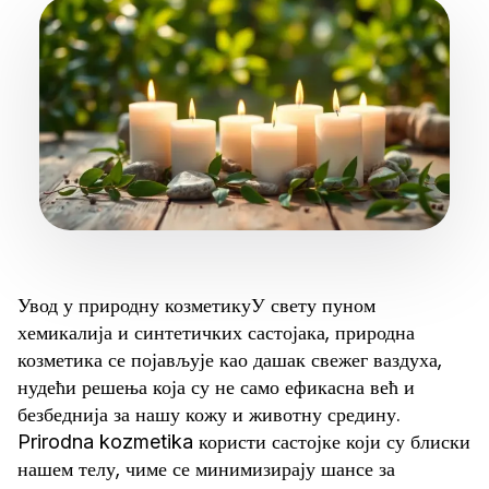
Увод у природну козметикуУ свету пуном
хемикалија и синтетичких састојака, природна
козметика се појављује као дашак свежег ваздуха,
нудећи решења која су не само ефикасна већ и
безбеднија за нашу кожу и животну средину.
користи састојке који су блиски
Prirodna kozmetika
нашем телу, чиме се минимизирају шансе за