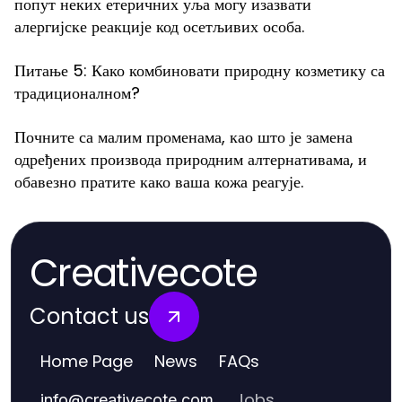
попут неких етеричних уља могу изазвати
алергијске реакције код осетљивих особа.
Питање 5: Како комбиновати природну козметику са
традиционалном?
Почните са малим променама, као што је замена
одређених производа природним алтернативама, и
обавезно пратите како ваша кожа реагује.
Creativecote
Contact us
Home Page
News
FAQs
Jobs
info
@
creativecote.com