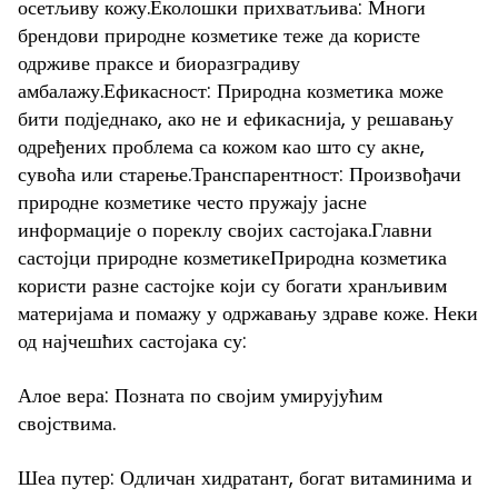
осетљиву кожу.Еколошки прихватљива: Многи
брендови природне козметике теже да користе
одрживе праксе и биоразградиву
амбалажу.Ефикасност: Природна козметика може
бити подједнако, ако не и ефикаснија, у решавању
одређених проблема са кожом као што су акне,
сувоћа или старење.Транспарентност: Произвођачи
природне козметике често пружају јасне
информације о пореклу својих састојака.Главни
састојци природне козметикеПриродна козметика
користи разне састојке који су богати хранљивим
материјама и помажу у одржавању здраве коже. Неки
од најчешћих састојака су:
Алое вера: Позната по својим умирујућим
својствима.
Шеа путер: Одличан хидратант, богат витаминима и