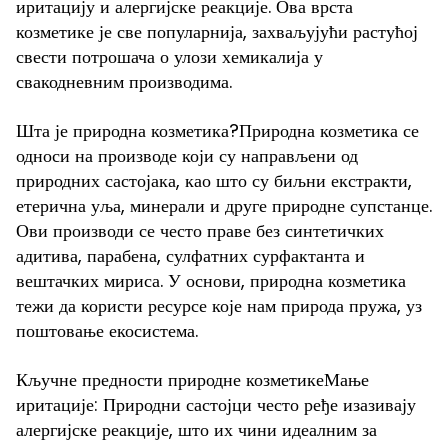
иритацију и алергијске реакције. Ова врста
козметике је све популарнија, захваљујући растућој
свести потрошача о улози хемикалија у
свакодневним производима.
Шта је природна козметика?Природна козметика се
односи на производе који су направљени од
природних састојака, као што су биљни екстракти,
етерична уља, минерали и друге природне супстанце.
Ови производи се често праве без синтетичких
адитива, парабена, сулфатних сурфактанта и
вештачких мириса. У основи, природна козметика
тежи да користи ресурсе које нам природа пружа, уз
поштовање екосистема.
Кључне предности природне козметикеМање
иритације: Природни састојци често ређе изазивају
алергијске реакције, што их чини идеалним за